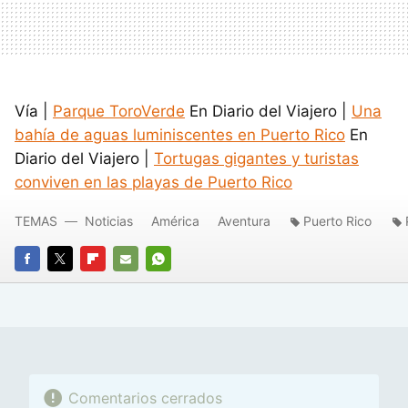
Vía |
Parque ToroVerde
En Diario del Viajero |
Una
bahía de aguas luminiscentes en Puerto Rico
En
Diario del Viajero |
Tortugas gigantes y turistas
conviven en las playas de Puerto Rico
TEMAS
Noticias
América
Aventura
Puerto Rico
FACEBOOK
TWITTER
FLIPBOARD
E-
WHATSAPP
MAIL
Comentarios cerrados