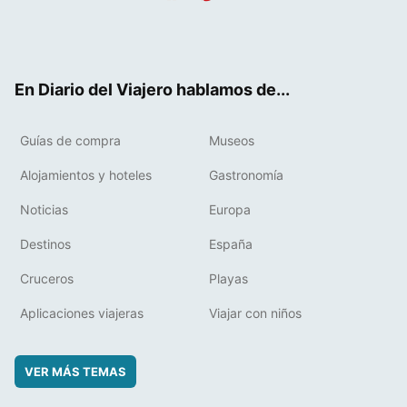
Twit
Fac
RSS
Pint
Flip
ter
ebo
eres
boa
ok
t
rd
En Diario del Viajero hablamos de...
Guías de compra
Museos
Alojamientos y hoteles
Gastronomía
Noticias
Europa
Destinos
España
Cruceros
Playas
Aplicaciones viajeras
Viajar con niños
VER MÁS TEMAS