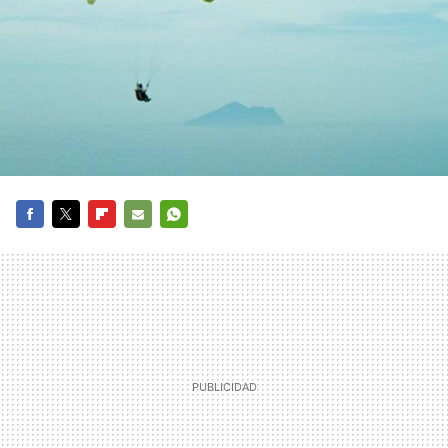
FACEBOOK
TWITTER
FLIPBOARD
E-
WHATSAPP
MAIL