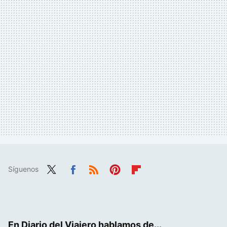
Síguenos
Twit
Fac
RSS
Pint
Flip
ter
ebo
eres
boa
ok
t
rd
En Diario del Viajero hablamos de...