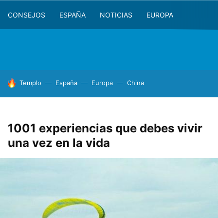
CONSEJOS
ESPAÑA
NOTICIAS
EUROPA
HOY SE HABLA DE
Templo
España
Europa
China
1001 experiencias que debes vivir
una vez en la vida