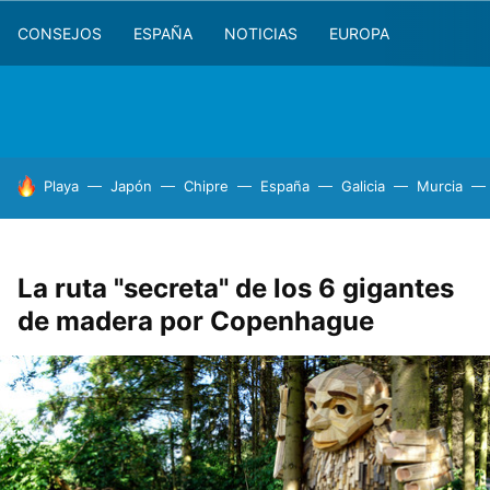
CONSEJOS
ESPAÑA
NOTICIAS
EUROPA
HOY SE HABLA DE
Playa
Japón
Chipre
España
Galicia
Murcia
La ruta "secreta" de los 6 gigantes
de madera por Copenhague