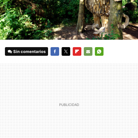
Sin comentarios
FACEBOOK
TWITTER
FLIPBOARD
E-
WHATSAPP
MAIL