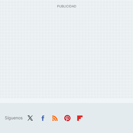
Síguenos
Twit
Fac
RSS
Pint
Flip