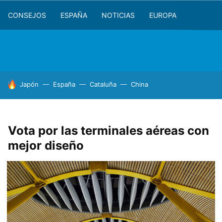
CONSEJOS
ESPAÑA
NOTICIAS
EUROPA
HOY SE HABLA DE
Japón
España
Cataluña
China
Vota por las terminales aéreas con
mejor diseño