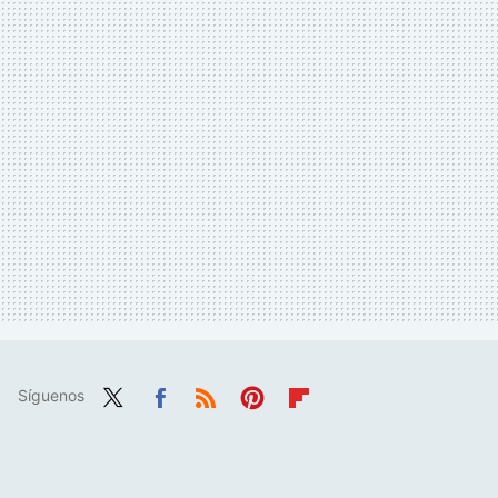
Síguenos
Twit
Fac
RSS
Pint
Flip
ter
ebo
eres
boa