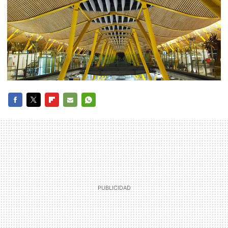
FACEBOOK
TWITTER
FLIPBOARD
E-
WHATSAPP
MAIL