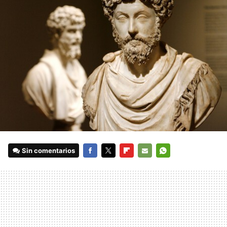
Sin comentarios
FACEBOOK
TWITTER
FLIPBOARD
E-
WHATSAPP
MAIL