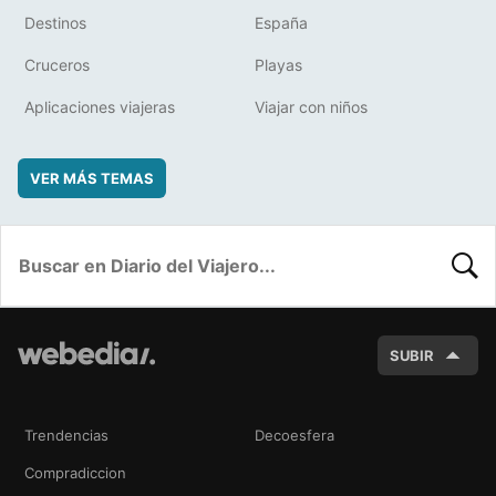
Destinos
España
Cruceros
Playas
Aplicaciones viajeras
Viajar con niños
VER MÁS TEMAS
BUSC
SUBIR
Trendencias
Decoesfera
Compradiccion