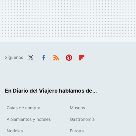
Síguenos
Twit
Fac
RSS
Pint
Flip
ter
ebo
eres
boa
ok
t
rd
En Diario del Viajero hablamos de...
Guías de compra
Museos
Alojamientos y hoteles
Gastronomía
Noticias
Europa