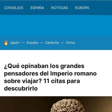
CONSEJOS
ESPAÑA
NOTICIAS
EUROPA
HOY SE HABLA DE
Japón
España
Cataluña
China
¿Qué opinaban los grandes
pensadores del Imperio romano
sobre viajar? 11 citas para
descubrirlo