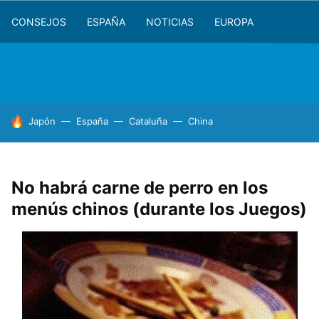
CONSEJOS
ESPAÑA
NOTICIAS
EUROPA
HOY SE HABLA DE
Japón
España
Cataluña
China
No habrá carne de perro en los
menús chinos (durante los Juegos)