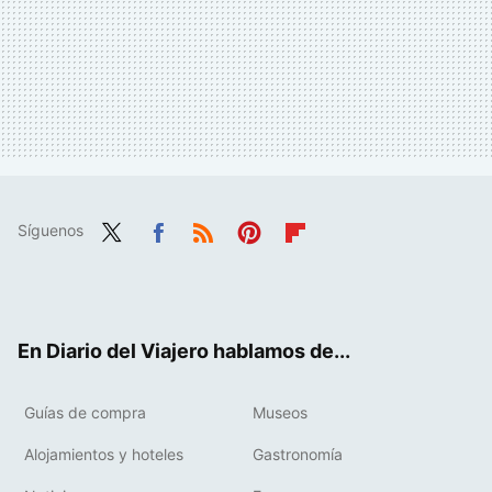
Síguenos
Twit
Fac
RSS
Pint
Flip
ter
ebo
eres
boa
ok
t
rd
En Diario del Viajero hablamos de...
Guías de compra
Museos
Alojamientos y hoteles
Gastronomía