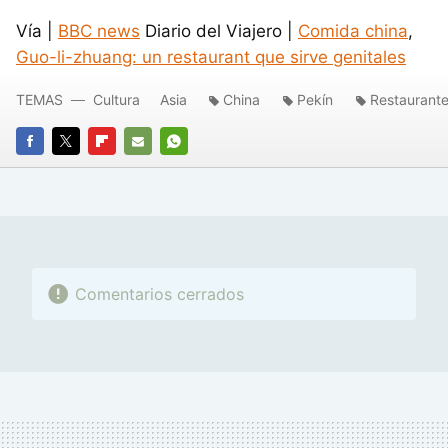
Vía |
BBC news
Diario del Viajero |
Comida china
,
Guo-li-zhuang: un restaurant que sirve genitales
TEMAS
Cultura
Asia
China
Pekín
Restaurant
FACEBOOK
TWITTER
FLIPBOARD
E-
WHATSAPP
MAIL
Comentarios cerrados