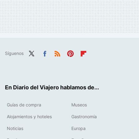
Síguenos
Twit
Fac
RSS
Pint
Flip
ter
ebo
eres
boa
ok
t
rd
En Diario del Viajero hablamos de...
Guías de compra
Museos
Alojamientos y hoteles
Gastronomía
Noticias
Europa