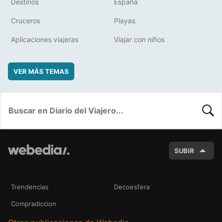
Destinos
España
Cruceros
Playas
Aplicaciones viajeras
Viajar con niños
VER MÁS TEMAS
BUSC
SUBIR
Trendencias
Decoesfera
Compradiccion