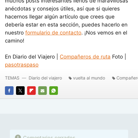
muchos posts interesantes llenos de maravillosas
anécdotas y consejos útiles, así que si quieres
hacernos llegar algún artículo que crees que
debería estar en esta sección, puedes hacerlo en
nuestro
formulario de contacto
. ¡Nos vemos en el
camino!
En Diario del Viajero |
Compañeros de ruta
Foto |
pasotraspaso
TEMAS
Diario del viajero
vuelta al mundo
Compañero
FACEBOOK
TWITTER
FLIPBOARD
E-
WHATSAPP
MAIL
Comentarios cerrados