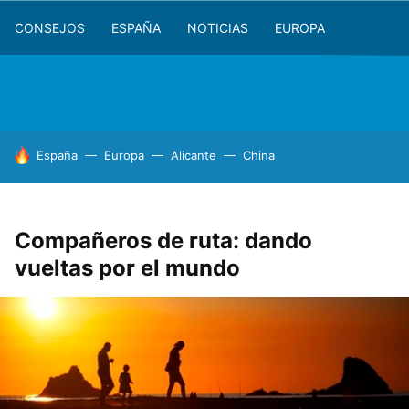
CONSEJOS
ESPAÑA
NOTICIAS
EUROPA
HOY SE HABLA DE
España
Europa
Alicante
China
Compañeros de ruta: dando
vueltas por el mundo