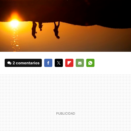
2 comentarios
FACEBOOK
TWITTER
FLIPBOARD
E-
WHATSAPP
MAIL