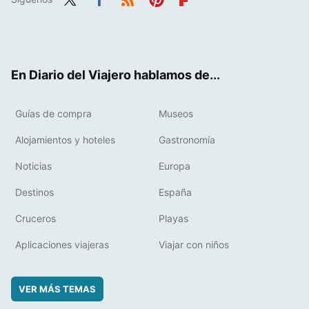
Twit
Fac
RSS
Pint
Flip
ter
ebo
eres
boa
ok
t
rd
En Diario del Viajero hablamos de...
Guías de compra
Museos
Alojamientos y hoteles
Gastronomía
Noticias
Europa
Destinos
España
Cruceros
Playas
Aplicaciones viajeras
Viajar con niños
VER MÁS TEMAS