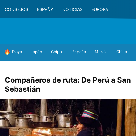
CONSEJOS
ESPAÑA
NOTICIAS
EUROPA
HOY SE HABLA DE
Playa
Japón
Chipre
España
Murcia
China
Compañeros de ruta: De Perú a San
Sebastián