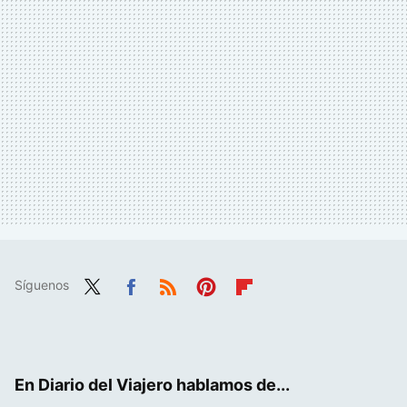
Síguenos
Twit
Fac
RSS
Pint
Flip
ter
ebo
eres
boa
ok
t
rd
En Diario del Viajero hablamos de...