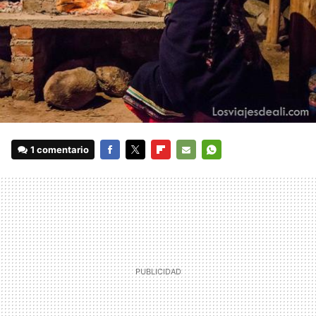
1 comentario
FACEBOOK
TWITTER
FLIPBOARD
E-
WHATSAPP
MAIL