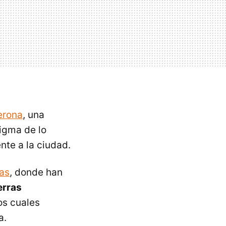
erona
, una
digma de lo
nte a la ciudad.
as
, donde han
erras
los cuales
a.