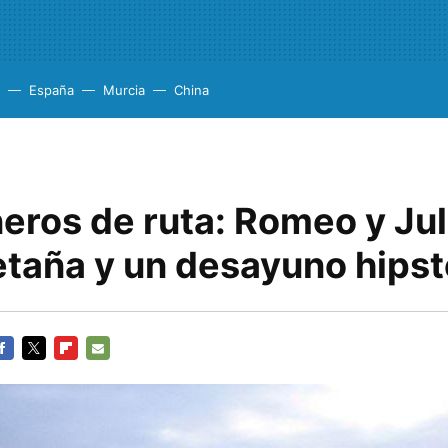
España
Murcia
China
ros de ruta: Romeo y Jul
etaña y un desayuno hipst
ACEBOOK
TWITTER
FLIPBOARD
E-
MAIL