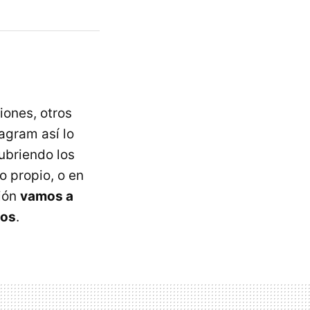
iones, otros
tagram así lo
ubriendo los
o propio, o en
ción
vamos a
nos
.