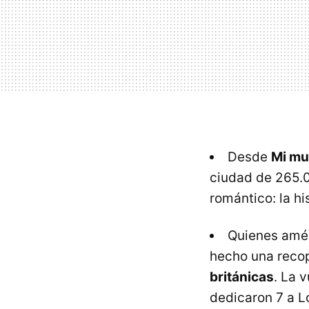
Desde
Mi mu
ciudad de 265.08
romántico: la h
Quienes améi
hecho una recop
británicas
. La 
dedicaron 7 a L