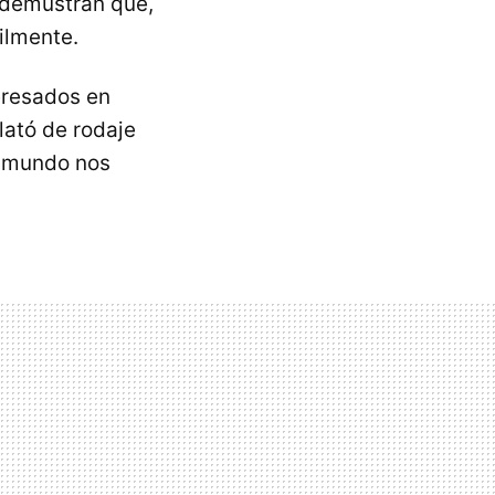
demustran que,
ilmente.
eresados en
lató de rodaje
l mundo nos