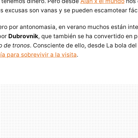
o tenemos dinero. Pero desde
Alan x el mundo
nos 
les excusas son vanas y se pueden escamotear fác
ero por antonomasia, en verano muchos están int
por
Dubrovnik
, que también se ha convertido en p
o de tronos
. Consciente de ello, desde La bola de
ía para sobrevivir a la visita
.