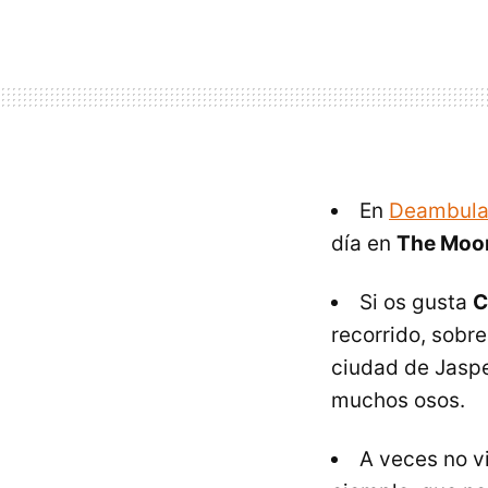
En
Deambula
día en
The Moo
Si os gusta
C
recorrido, sobr
ciudad de Jaspe
muchos osos.
A veces no 