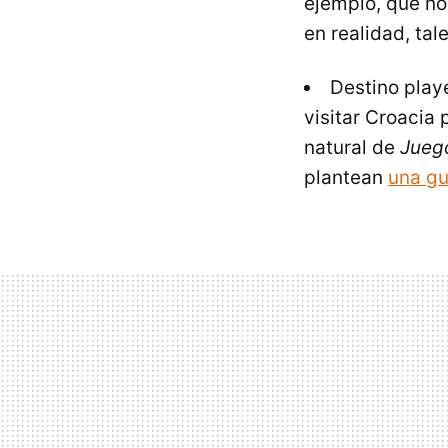
ejemplo, que n
en realidad, ta
Destino play
visitar Croacia 
natural de
Jueg
plantean
una gu