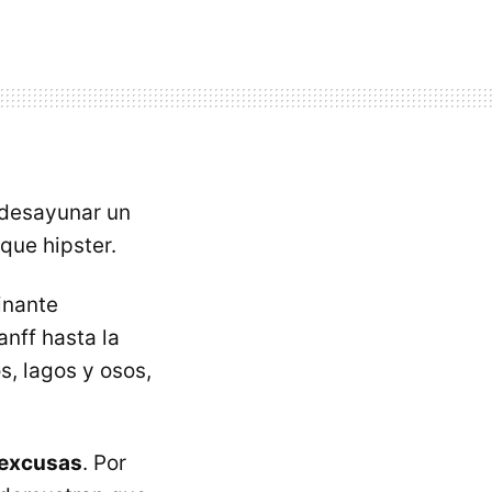
e desayunar un
que hipster.
inante
nff hasta la
s, lagos y osos,
 excusas
. Por