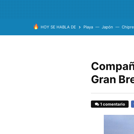
HOY SE HABLA DE
Playa
Japón
Chipre
Compañe
Gran Br
1 comentario
F