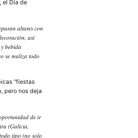
 el Día de
reparan altares con
decoración, así
 y bebida
o se realiza todo
icas “fiestas
o, pero nos deja
oportunidad de ir
ira (Galicia,
todo tipo (no solo