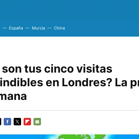
España
Murcia
China
son tus cinco visitas
indibles en Londres? La 
emana
FACEBOOK
TWITTER
FLIPBOARD
E-
MAIL