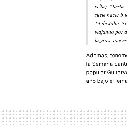
celta), “fiest
suele hacer bu
14 de Julio. S
viajando por 
lugares, que es
Además, tenemo
la Semana Santa
popular Guitarv
año bajo el lema