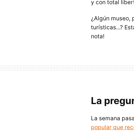
y con total libe
¿Algún museo, pa
turísticas...? 
nota!
La pregu
La semana pasa
popular que re