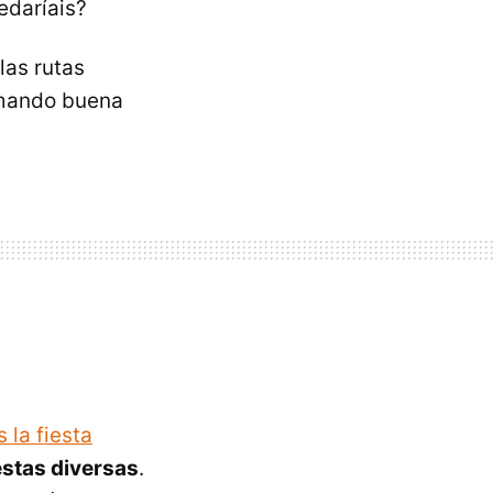
edaríais?
las rutas
tomando buena
s la fiesta
stas diversas
.