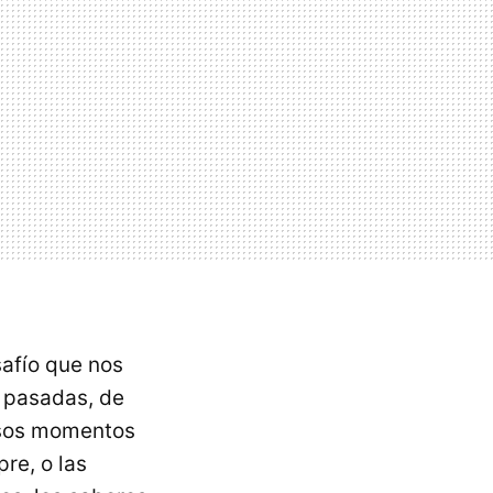
safío que nos
s pasadas, de
 Esos momentos
re, o las