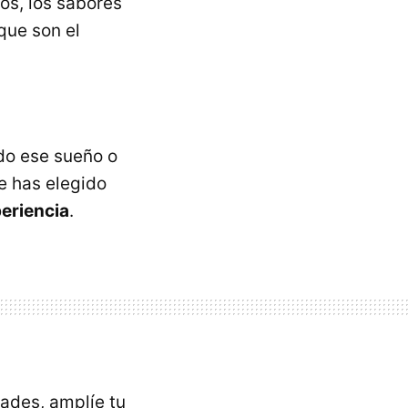
os, los sabores
que son el
do ese sueño o
e has elegido
periencia
.
dades, amplíe tu