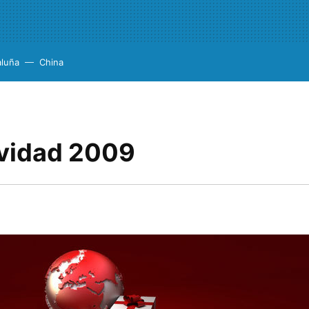
aluña
China
avidad 2009