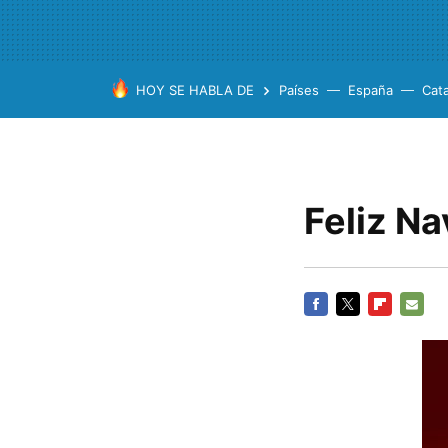
HOY SE HABLA DE
Países
España
Cat
Feliz N
FACEBOOK
TWITTER
FLIPBOARD
E-
MAIL