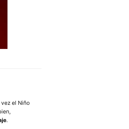
 vez el Niño
bien,
aje
.