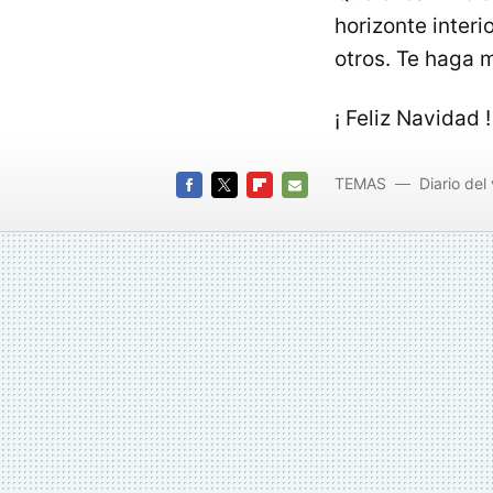
horizonte interi
otros. Te haga 
¡ Feliz Navidad !
TEMAS
Diario del 
FACEBOOK
TWITTER
FLIPBOARD
E-
MAIL