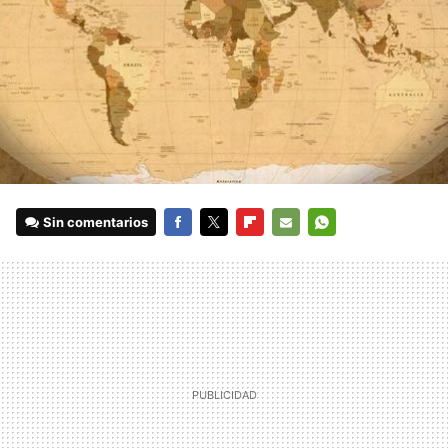
Sin comentarios
FACEBOOK
TWITTER
FLIPBOARD
E-
WHATSAPP
MAIL