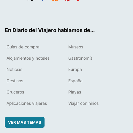
Twit
Fac
RSS
Pint
Flip
ter
ebo
eres
boa
ok
t
rd
En Diario del Viajero hablamos de...
Guías de compra
Museos
Alojamientos y hoteles
Gastronomía
Noticias
Europa
Destinos
España
Cruceros
Playas
Aplicaciones viajeras
Viajar con niños
VER MÁS TEMAS