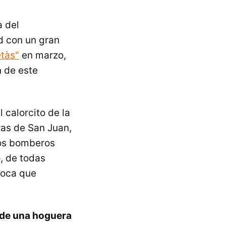
a del
d con un gran
etàs"
en marzo,
n de este
 calorcito de la
as de San Juan,
los bomberos
, de todas
poca que
a de una hoguera