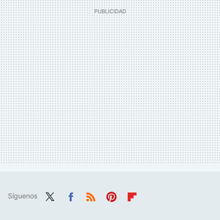
Síguenos
Twit
Fac
RSS
Pint
Flip