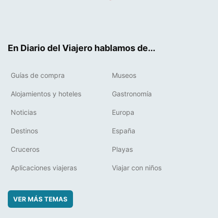
Twit
Fac
RSS
Pint
Flip
ter
ebo
eres
boa
ok
t
rd
En Diario del Viajero hablamos de...
Guías de compra
Museos
Alojamientos y hoteles
Gastronomía
Noticias
Europa
Destinos
España
Cruceros
Playas
Aplicaciones viajeras
Viajar con niños
VER MÁS TEMAS