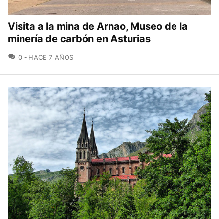
Visita a la mina de Arnao, Museo de la
minería de carbón en Asturias
COMENTARIOS
0
HACE 7 AÑOS