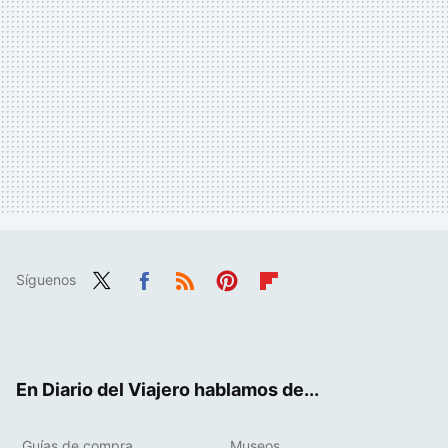
Síguenos
Twit
Fac
RSS
Pint
Flip
ter
ebo
eres
boa
ok
t
rd
En Diario del Viajero hablamos de...
Guías de compra
Museos