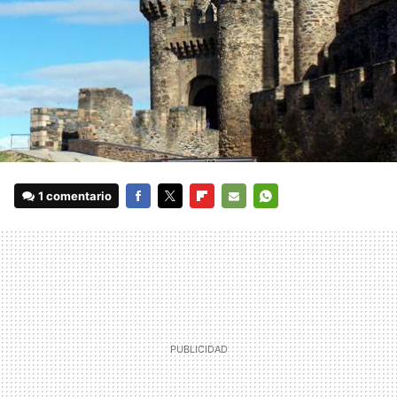
1 comentario
FACEBOOK
TWITTER
FLIPBOARD
E-
WHATSAPP
MAIL