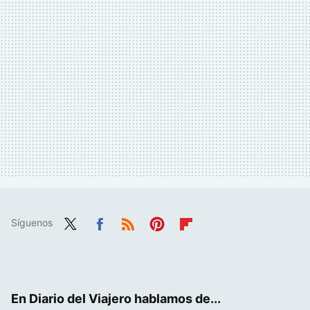
Síguenos
Twit
Fac
RSS
Pint
Flip
ter
ebo
eres
boa
ok
t
rd
En Diario del Viajero hablamos de...