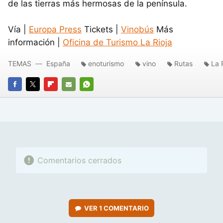
de las tierras más hermosas de la península.
Vía |
Europa Press
Tickets |
Vinobús
Más
información |
Oficina de Turismo La Rioja
TEMAS
España
enoturismo
vino
Rutas
La 
FACEBOOK
TWITTER
FLIPBOARD
E-
WHATSAPP
MAIL
Comentarios cerrados
VER
1 COMENTARIO