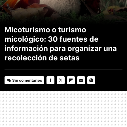
Micoturismo o turismo
micológico: 30 fuentes de
información para organizar una
recolección de setas
Sin comentarios
FACEBOOK
TWITTER
FLIPBOARD
E-
WHATSAPP
MAIL