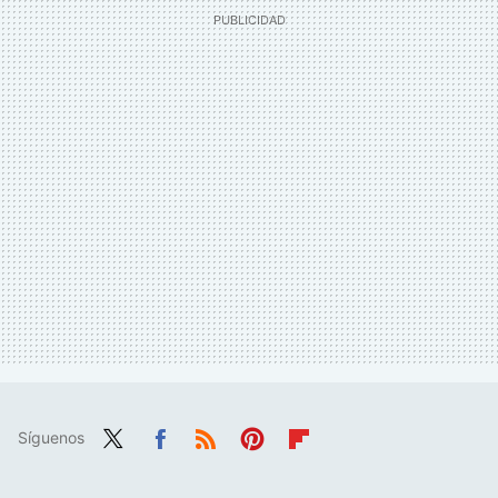
Síguenos
Twit
Fac
RSS
Pint
Flip