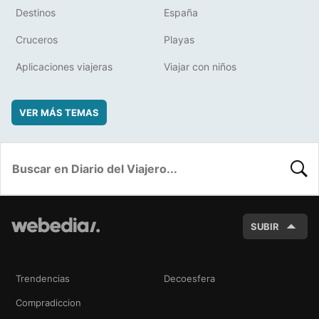
Destinos
España
Cruceros
Playas
Aplicaciones viajeras
Viajar con niños
VER MÁS TEMAS
BUSC
SUBIR
Trendencias
Decoesfera
Compradiccion