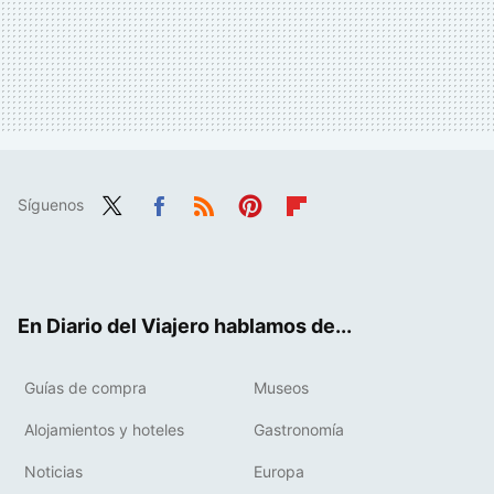
Síguenos
Twit
Fac
RSS
Pint
Flip
ter
ebo
eres
boa
ok
t
rd
En Diario del Viajero hablamos de...
Guías de compra
Museos
Alojamientos y hoteles
Gastronomía
Noticias
Europa