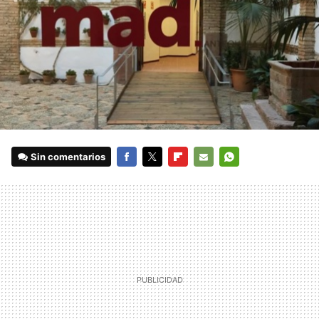
Sin comentarios
FACEBOOK
TWITTER
FLIPBOARD
E-
WHATSAPP
MAIL