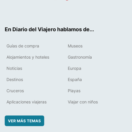
Twit
Fac
RSS
Pint
Flip
ter
ebo
eres
boa
ok
t
rd
En Diario del Viajero hablamos de...
Guías de compra
Museos
Alojamientos y hoteles
Gastronomía
Noticias
Europa
Destinos
España
Cruceros
Playas
Aplicaciones viajeras
Viajar con niños
VER MÁS TEMAS