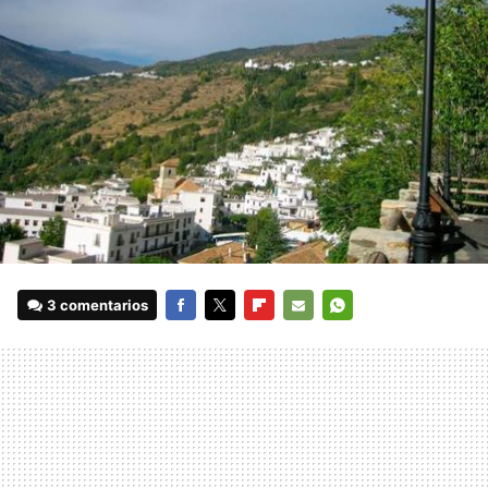
3 comentarios
FACEBOOK
TWITTER
FLIPBOARD
E-
WHATSAPP
MAIL