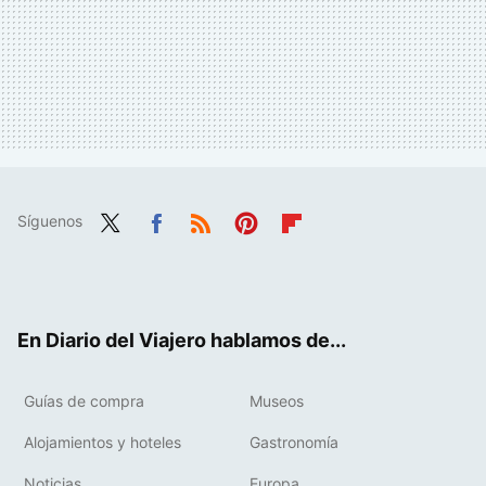
Síguenos
Twit
Fac
RSS
Pint
Flip
ter
ebo
eres
boa
ok
t
rd
En Diario del Viajero hablamos de...
Guías de compra
Museos
Alojamientos y hoteles
Gastronomía
Noticias
Europa