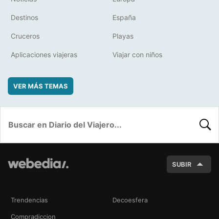
Destinos
España
Cruceros
Playas
Aplicaciones viajeras
Viajar con niños
VER MÁS TEMAS
BUSC
SUBIR
Trendencias
Decoesfera
Compradiccion