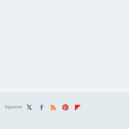
Síguenos
Twit
Fac
RSS
Pint
Flip
ter
ebo
eres
boa