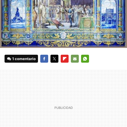
1 comentario
FACEBOOK
TWITTER
FLIPBOARD
E-
WHATSAPP
MAIL