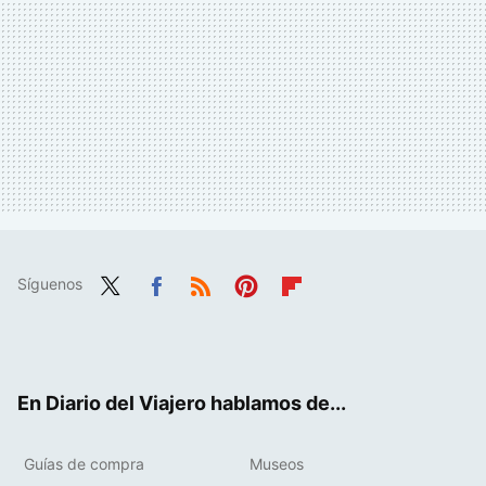
Síguenos
Twit
Fac
RSS
Pint
Flip
ter
ebo
eres
boa
ok
t
rd
En Diario del Viajero hablamos de...
Guías de compra
Museos