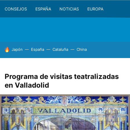
CONSEJOS
ESPAÑA
NOTICIAS
EUROPA
HOY SE HABLA DE
Japón
España
Cataluña
China
Programa de visitas teatralizadas
en Valladolid