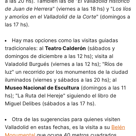
a las 20 hs). También las de "
El Valladolid histórico
de Juan de Herrera
" (viernes a las 18 hs) y "
Los líos
y amoríos en el Valladolid de la Corte
" (domingos a
las 17 hs).
Hay mas opciones como las visitas guiadas
tradicionales: al
Teatro Calderón
(sábados y
domingos de diciembre a las 12 hs); visita al
Valadolid Burgués (viernes a las 12 hs); "Ríos de
luz" un recorrido por los monumentos de la ciudad
iluminados (viernes y sábados a las 20 hs); al
Museo Nacional de Escultura
(domingos a las 11
hs); "La Ruta del Hereje" siguiendo el libro de
Miguel Delibes (sábados a las 17 hs).
Otra de las sugerencias para quienes visiten
Valladolid en estas fechas, es la visita a su
Belén
Monumental
que ocupa 40 metros cuadrados.