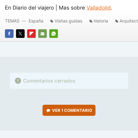
En Diario del viajero | Mas sobre
Valladolid
.
TEMAS
España
Visitas guidas
historia
Arquitec
FACEBOOK
TWITTER
FLIPBOARD
E-
WHATSAPP
MAIL
Comentarios cerrados
VER
1 COMENTARIO