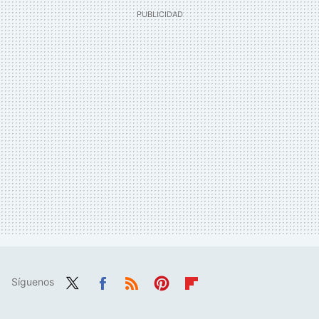
Síguenos
Twit
Fac
RSS
Pint
Flip