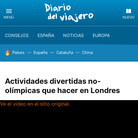
MENÚ
NUEVO
CONSEJOS
ESPAÑA
NOTICIAS
EUROPA
HOY SE HABLA DE
Países
España
Cataluña
China
Actividades divertidas no-
olímpicas que hacer en Londres
Ve el video en el sitio original.