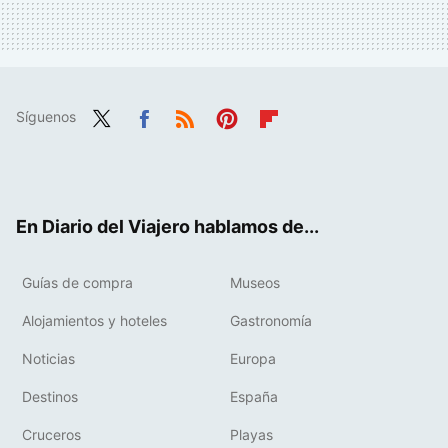
Síguenos
Twit
Fac
RSS
Pint
Flip
ter
ebo
eres
boa
ok
t
rd
En Diario del Viajero hablamos de...
Guías de compra
Museos
Alojamientos y hoteles
Gastronomía
Noticias
Europa
Destinos
España
Cruceros
Playas