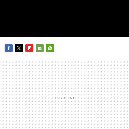
FACEBOOK
TWITTER
FLIPBOARD
E-
WHATSAPP
MAIL