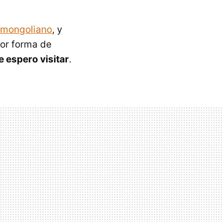
nsmongoliano
, y
jor forma de
e espero visitar
.