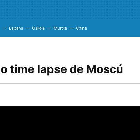
España
Galicia
Murcia
China
co time lapse de Moscú