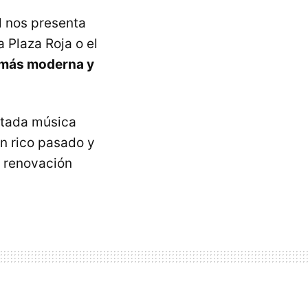
al nos presenta
 Plaza Roja o el
ta más moderna y
rtada música
n rico pasado y
 renovación