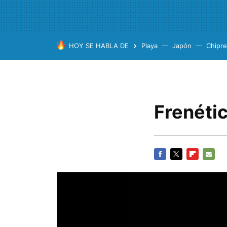
HOY SE HABLA DE
Playa
Japón
Chipre
Frenéti
FACEBOOK
TWITTER
FLIPBOARD
E-
MAIL