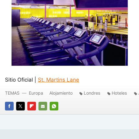
Sitio Oficial |
St. Martins Lane
TEMAS
Europa
Alojamiento
Londres
Hoteles
FACEBOOK
TWITTER
FLIPBOARD
E-
WHATSAPP
MAIL