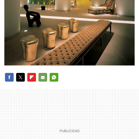
FACEBOOK
TWITTER
FLIPBOARD
E-
WHATSAPP
MAIL