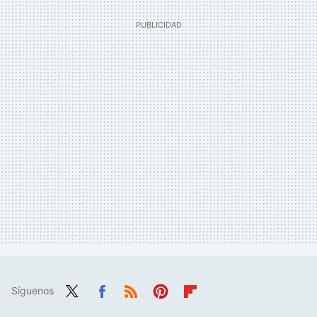
Síguenos
Twit
Fac
RSS
Pint
Flip