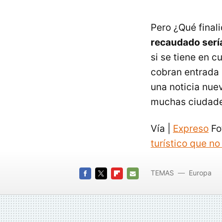
Pero ¿Qué final
recaudado sería
si se tiene en c
cobran entrada 
una noticia nue
muchas ciudades
Vía |
Expreso
Fo
turístico que no
TEMAS
Europa
FACEBOOK
TWITTER
FLIPBOARD
E-
MAIL