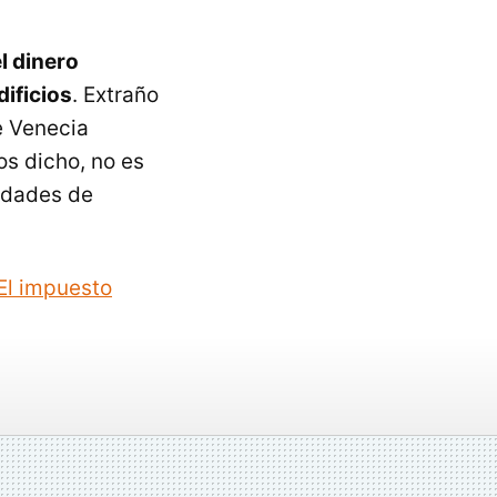
l dinero
ificios
. Extraño
de Venecia
os dicho, no es
ridades de
El impuesto