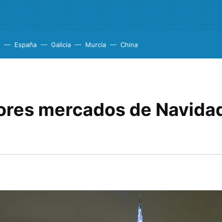
España
Galicia
Murcia
China
ores mercados de Navida