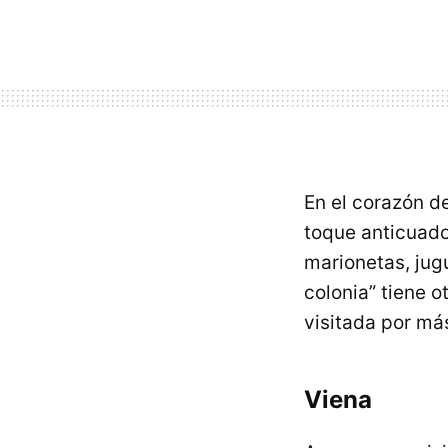
En el corazón d
toque anticuado
marionetas, jug
colonia” tiene 
visitada por má
Viena