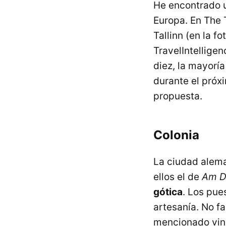
He encontrado u
Europa. En The 
Tallinn (en la f
TravelIntellige
diez, la mayoría
durante el próx
propuesta.
Colonia
La ciudad alem
ellos el de
Am 
gótica
. Los pue
artesanía. No fa
mencionado vino