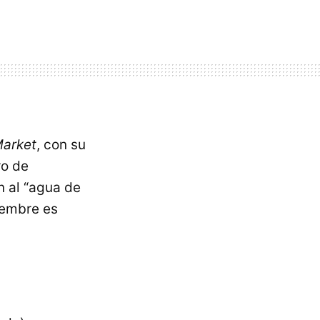
Market
, con su
ro de
n al “agua de
iembre es