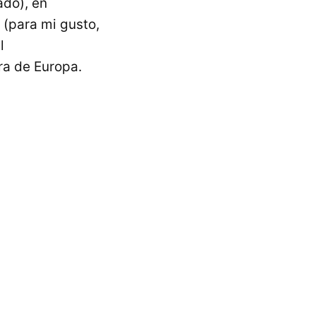
ado), en
(para mi gusto,
l
ra de Europa.