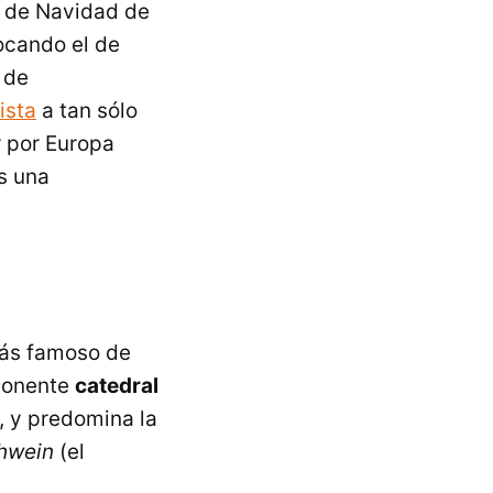
s de Navidad de
ocando el de
 de
lista
a tan sólo
ar por Europa
s una
más famoso de
mponente
catedral
, y predomina la
hwein
(el