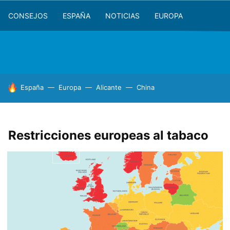
CONSEJOS
ESPAÑA
NOTICIAS
EUROPA
HOY SE HABLA DE
España
Europa
Alicante
China
Restricciones europeas al tabaco