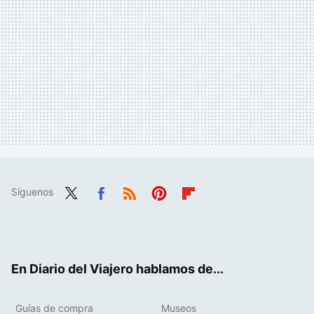
Síguenos
Twit
Fac
RSS
Pint
Flip
ter
ebo
eres
boa
ok
t
rd
En Diario del Viajero hablamos de...
Guías de compra
Museos