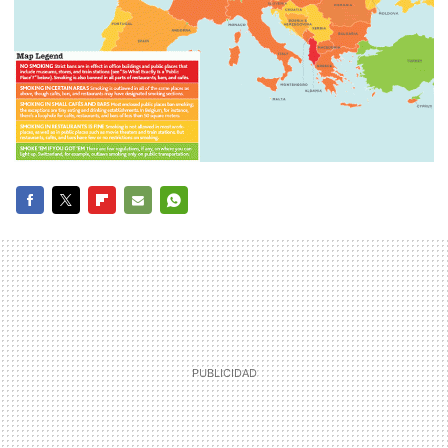
FACEBOOK
TWITTER
FLIPBOARD
E-
WHATSAPP
MAIL