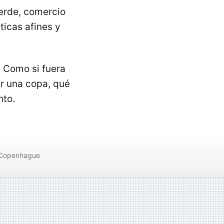
verde, comercio
icas afines y
. Como si fuera
r una copa, qué
to.
Copenhague