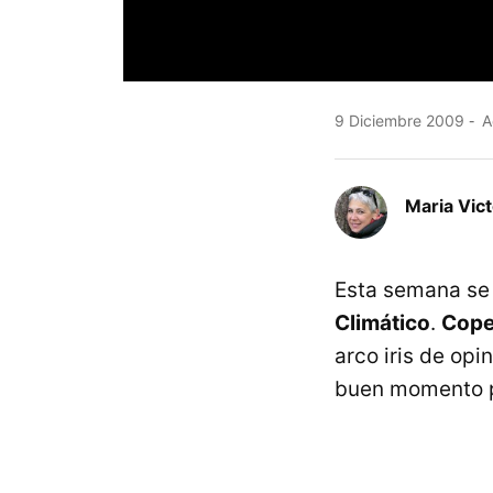
9 Diciembre 2009
A
Maria Vic
Esta semana se 
Climático
.
Cop
arco iris de op
buen momento 