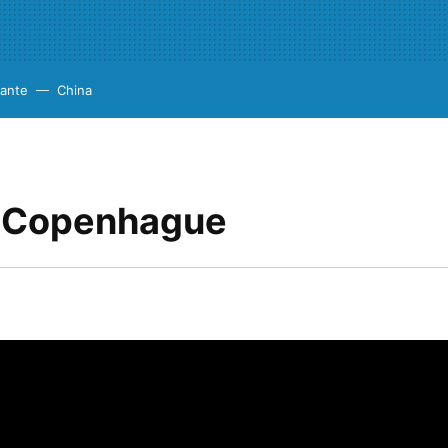
cante
China
a Copenhague