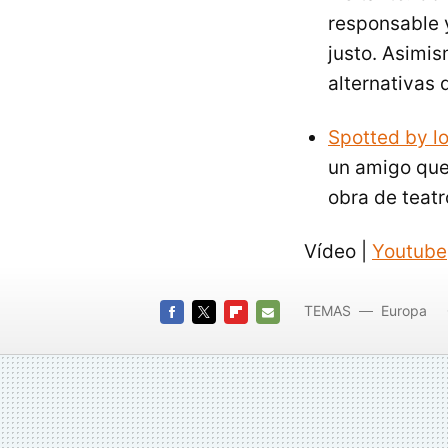
responsable y
justo. Asimi
alternativas 
Spotted by l
un amigo que
obra de teatr
Vídeo |
Youtube
TEMAS
Europa
FACEBOOK
TWITTER
FLIPBOARD
E-
MAIL