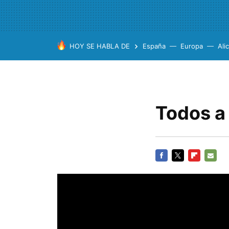
HOY SE HABLA DE
España
Europa
Ali
Todos 
FACEBOOK
TWITTER
FLIPBOARD
E-
MAIL