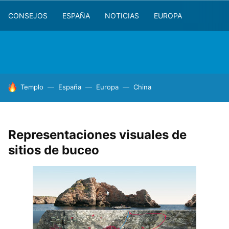
CONSEJOS
ESPAÑA
NOTICIAS
EUROPA
HOY SE HABLA DE
Templo
España
Europa
China
Representaciones visuales de
sitios de buceo