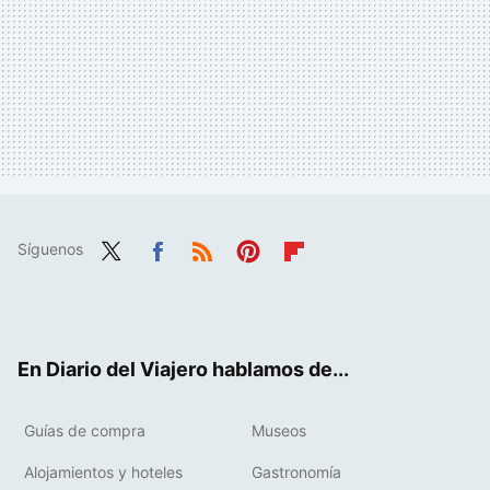
Síguenos
Twit
Fac
RSS
Pint
Flip
ter
ebo
eres
boa
ok
t
rd
En Diario del Viajero hablamos de...
Guías de compra
Museos
Alojamientos y hoteles
Gastronomía