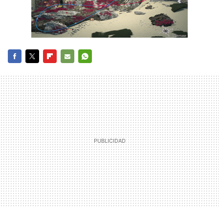
FACEBOOK
TWITTER
FLIPBOARD
E-
WHATSAPP
MAIL