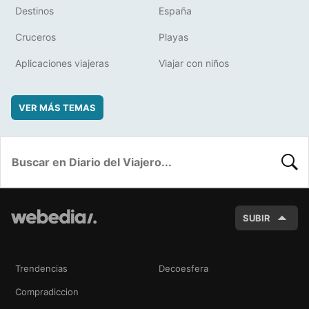
Destinos
España
Cruceros
Playas
Aplicaciones viajeras
Viajar con niños
VER MÁS TEMAS
BUSC
SUBIR
Trendencias
Decoesfera
Compradiccion