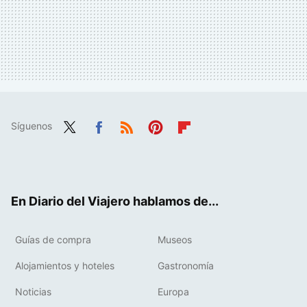
Síguenos
Twit
Fac
RSS
Pint
Flip
ter
ebo
eres
boa
ok
t
rd
En Diario del Viajero hablamos de...
Guías de compra
Museos
Alojamientos y hoteles
Gastronomía
Noticias
Europa