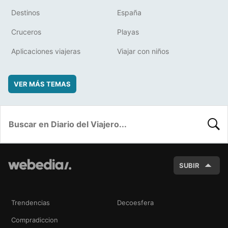
Destinos
España
Cruceros
Playas
Aplicaciones viajeras
Viajar con niños
VER MÁS TEMAS
BUSC
SUBIR
Trendencias
Decoesfera
Compradiccion