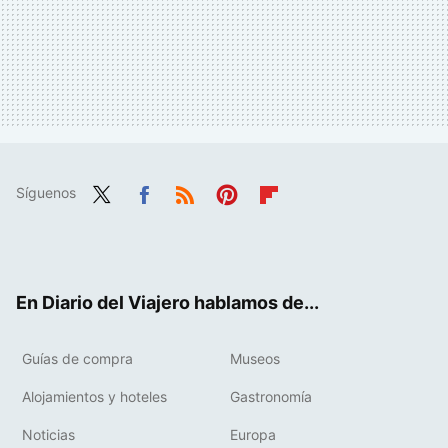
Síguenos
Twit
Fac
RSS
Pint
Flip
ter
ebo
eres
boa
ok
t
rd
En Diario del Viajero hablamos de...
Guías de compra
Museos
Alojamientos y hoteles
Gastronomía
Noticias
Europa