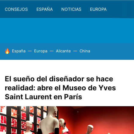
CONSEJOS
ESPAÑA
NOTICIAS
EUROPA
HOY SE HABLA DE
España
Europa
Alicante
China
El sueño del diseñador se hace
realidad: abre el Museo de Yves
Saint Laurent en París