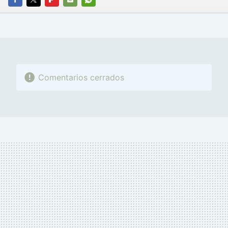
FACEBOOK
TWITTER
FLIPBOARD
E-
WHATSAPP
MAIL
Comentarios cerrados