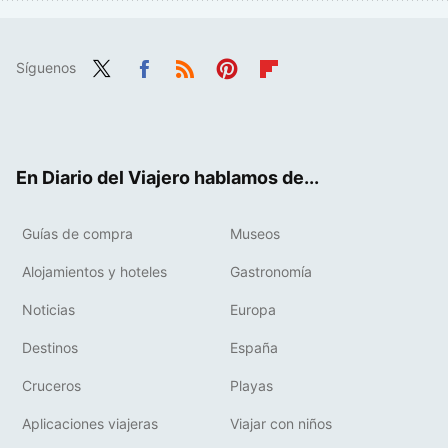
Síguenos
Twit
Fac
RSS
Pint
Flip
ter
ebo
eres
boa
ok
t
rd
En Diario del Viajero hablamos de...
Guías de compra
Museos
Alojamientos y hoteles
Gastronomía
Noticias
Europa
Destinos
España
Cruceros
Playas
Aplicaciones viajeras
Viajar con niños