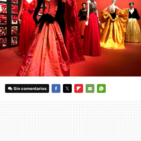
Sin comentarios
FACEBOOK
TWITTER
FLIPBOARD
E-
WHATSAPP
MAIL