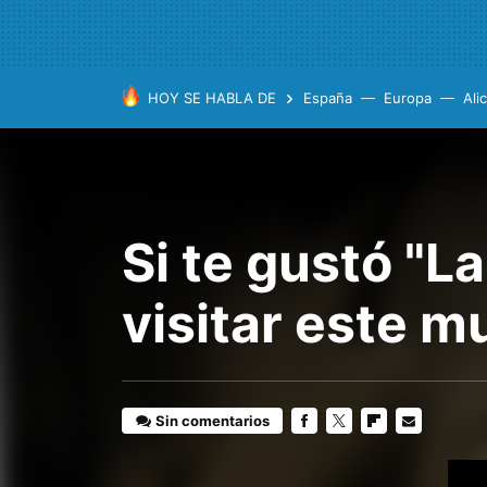
HOY SE HABLA DE
España
Europa
Ali
Si te gustó "L
visitar este 
Sin comentarios
FACEBOOK
TWITTER
FLIPBOARD
E-
MAIL