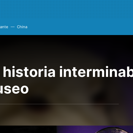
cante
China
a historia intermina
museo