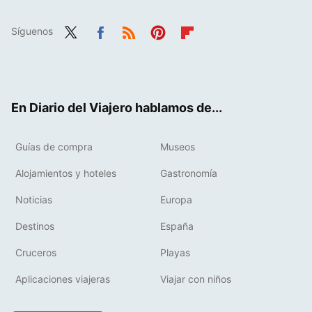
Síguenos
Twit
Fac
RSS
Pint
Flip
ter
ebo
eres
boa
ok
t
rd
En Diario del Viajero hablamos de...
Guías de compra
Museos
Alojamientos y hoteles
Gastronomía
Noticias
Europa
Destinos
España
Cruceros
Playas
Aplicaciones viajeras
Viajar con niños