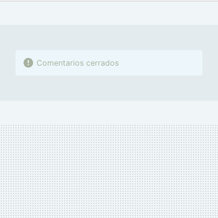
FACEBOOK
TWITTER
FLIPBOARD
E-
WHATSAPP
MAIL
Comentarios cerrados