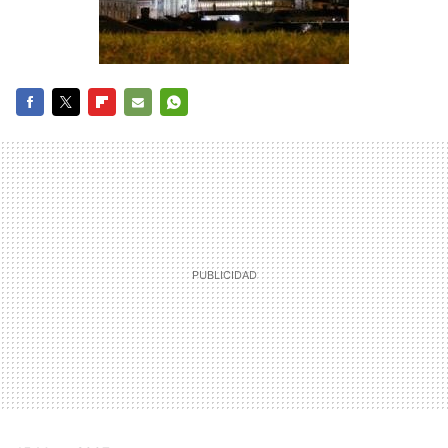
FACEBOOK
TWITTER
FLIPBOARD
E-
WHATSAPP
MAIL