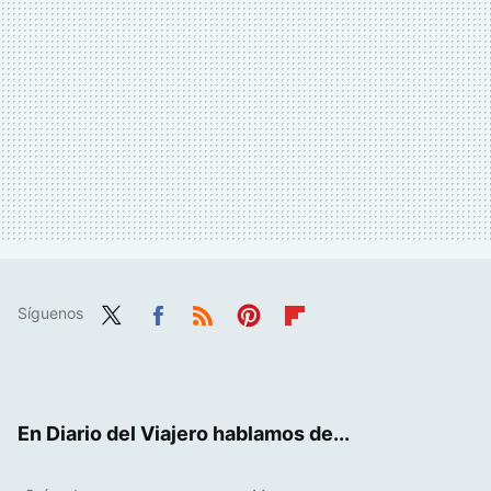
Síguenos
Twit
Fac
RSS
Pint
Flip
ter
ebo
eres
boa
ok
t
rd
En Diario del Viajero hablamos de...