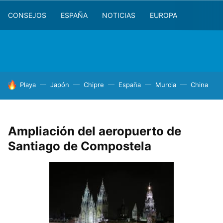
CONSEJOS
ESPAÑA
NOTICIAS
EUROPA
HOY SE HABLA DE
Playa
Japón
Chipre
España
Murcia
China
Ampliación del aeropuerto de
Santiago de Compostela