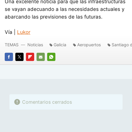
Una excelente noticia para que las infraestructuras
se vayan adecuando a las necesidades actuales y
abarcando las previsiones de las futuras.
Vía |
Lukor
TEMAS
Noticias
Galicia
Aeropuertos
Santiago 
FACEBOOK
TWITTER
FLIPBOARD
E-
WHATSAPP
MAIL
Comentarios cerrados