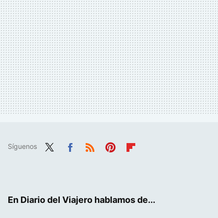
Síguenos
Twit
Fac
RSS
Pint
Flip
ter
ebo
eres
boa
ok
t
rd
En Diario del Viajero hablamos de...