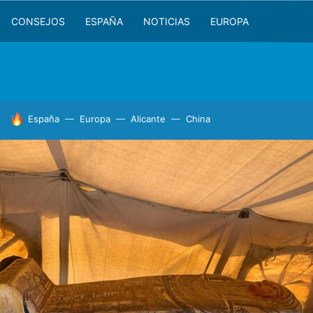
CONSEJOS
ESPAÑA
NOTICIAS
EUROPA
HOY SE HABLA DE
España
Europa
Alicante
China