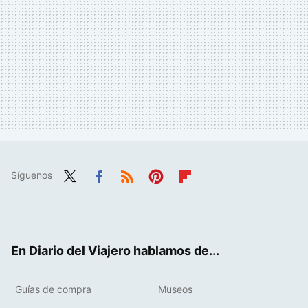
Síguenos
Twit
Fac
RSS
Pint
Flip
ter
ebo
eres
boa
ok
t
rd
En Diario del Viajero hablamos de...
Guías de compra
Museos