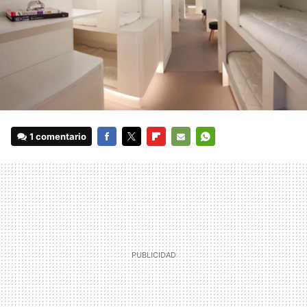
1 comentario
FACEBOOK
TWITTER
FLIPBOARD
E-
WHATSAPP
MAIL