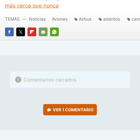
más cerca que nunca
TEMAS
Noticias
Aviones
Airbus
asientos
cam
FACEBOOK
TWITTER
FLIPBOARD
E-
WHATSAPP
MAIL
Comentarios cerrados
VER
1 COMENTARIO