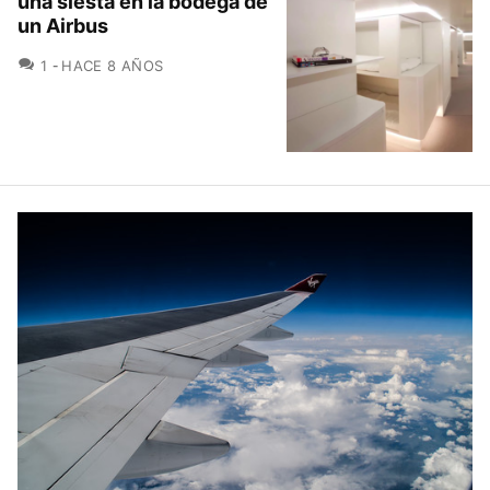
una siesta en la bodega de
un Airbus
COMENTARIOS
1
HACE 8 AÑOS