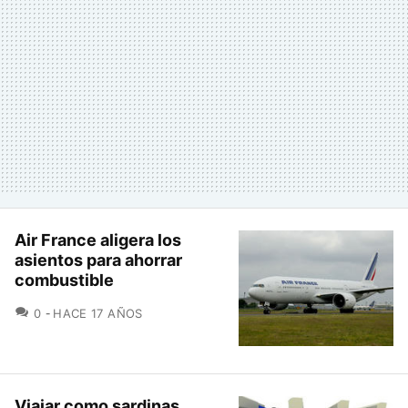
Air France aligera los
asientos para ahorrar
combustible
COMENTARIOS
0
HACE 17 AÑOS
Viajar como sardinas