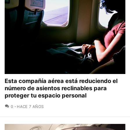
Esta compañía aérea está reduciendo el
número de asientos reclinables para
proteger tu espacio personal
COMENTARIOS
0
HACE 7 AÑOS