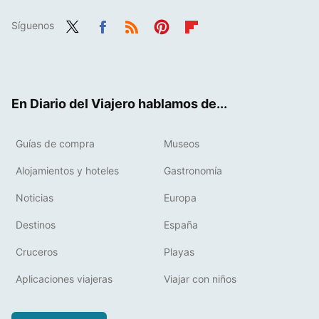
Síguenos
Twit
Fac
RSS
Pint
Flip
ter
ebo
eres
boa
ok
t
rd
En Diario del Viajero hablamos de...
Guías de compra
Museos
Alojamientos y hoteles
Gastronomía
Noticias
Europa
Destinos
España
Cruceros
Playas
Aplicaciones viajeras
Viajar con niños