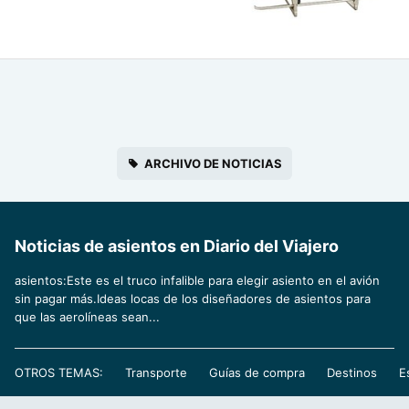
ARCHIVO DE NOTICIAS
Noticias de asientos en Diario del Viajero
asientos:Este es el truco infalible para elegir asiento en el avión
sin pagar más.Ideas locas de los diseñadores de asientos para
que las aerolíneas sean...
OTROS TEMAS:
Transporte
Guías de compra
Destinos
E