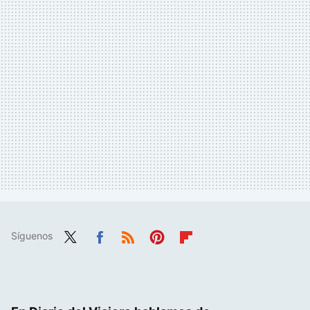
Síguenos
Twit
Fac
RSS
Pint
Flip
ter
ebo
eres
boa
ok
t
rd