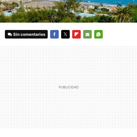
Sin comentarios
FACEBOOK
TWITTER
FLIPBOARD
E-
WHATSAPP
MAIL