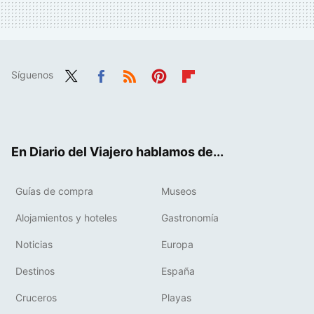
Síguenos
Twit
Fac
RSS
Pint
Flip
ter
ebo
eres
boa
ok
t
rd
En Diario del Viajero hablamos de...
Guías de compra
Museos
Alojamientos y hoteles
Gastronomía
Noticias
Europa
Destinos
España
Cruceros
Playas