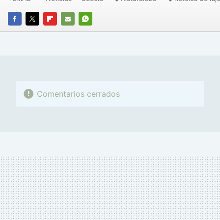
FACEBOOK
TWITTER
FLIPBOARD
E-
WHATSAPP
MAIL
Comentarios cerrados