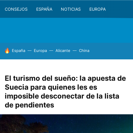
CONSEJOS
ESPAÑA
NOTICIAS
EUROPA
HOY SE HABLA DE
España
Europa
Alicante
China
El turismo del sueño: la apuesta de
Suecia para quienes les es
imposible desconectar de la lista
de pendientes