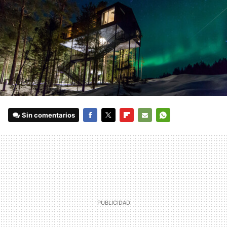
Sin comentarios
FACEBOOK
TWITTER
FLIPBOARD
E-
WHATSAPP
MAIL