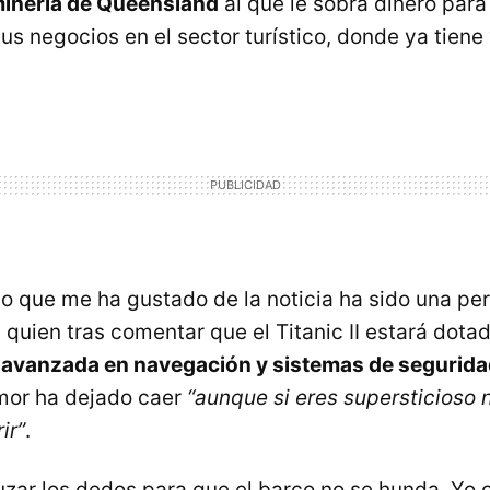
minería de Queensland
al que le sobra dinero para 
us negocios en el sector turístico, donde ya tiene 
o que me ha gustado de la noticia ha sido una perl
 quien tras comentar que el Titanic II estará dota
 avanzada en navegación y sistemas de segurid
mor ha dejado caer
“aunque si eres supersticioso 
ir”
.
uzar los dedos para que el barco no se hunda. Yo