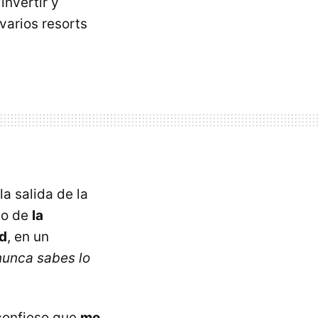
invertir y
varios resorts
a salida de la
do de
la
ad
, en un
nunca sabes lo
 confieso que
me