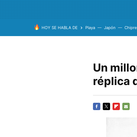
HOY SE HABLA DE
Playa
Japón
Chipre
Un millo
réplica 
FACEBOOK
TWITTER
FLIPBOARD
E-
MAIL