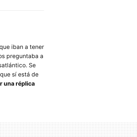
que iban a tener
 os preguntaba a
satlántico. Se
 que sí está de
r una réplica