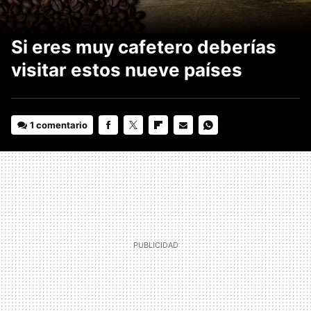
Si eres muy cafetero deberías
visitar estos nueve países
1 comentario
FACEBOOK
TWITTER
FLIPBOARD
E-
WHATSAPP
MAIL