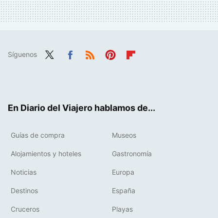
Síguenos
Twit
Fac
RSS
Pint
Flip
ter
ebo
eres
boa
ok
t
rd
En Diario del Viajero hablamos de...
Guías de compra
Museos
Alojamientos y hoteles
Gastronomía
Noticias
Europa
Destinos
España
Cruceros
Playas