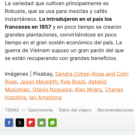
La variedad que cultivan principalmente es
Robusta, que se usa para mezclas y cafés
instantáneos.
Lo introdujeron en el país los
franceses en 1857
y en poco tiempo se crearon
grandes plantaciones, convirtiéndose en poco
tiempo en el gran sostén económico del país. La
guerra de Vietnam supuso un gran parón del que
se están recuperando con grandes beneficios.
Imágenes | Pixabay,
Sandra Cohen-Rose and Colin
Rose
,
Jason Meredith
,
Kyle Brazil
,
datakid
Musicman
,
Otávio Nogueira
,
Alan Myers
,
Charles
Hutchins
,
Ian Amstrong
TEMAS
Gastronomía
Diario del viajero
Recomendaciones d
FACEBOOK
TWITTER
FLIPBOARD
E-
WHATSAPP