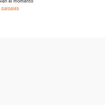
bién el momento
r
paisajes