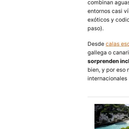
combinan aguas 
entornos casi v
exóticos y codi
paso).
Desde
calas es
gallega o canar
sorprenden incl
bien, y por eso 
internacionales