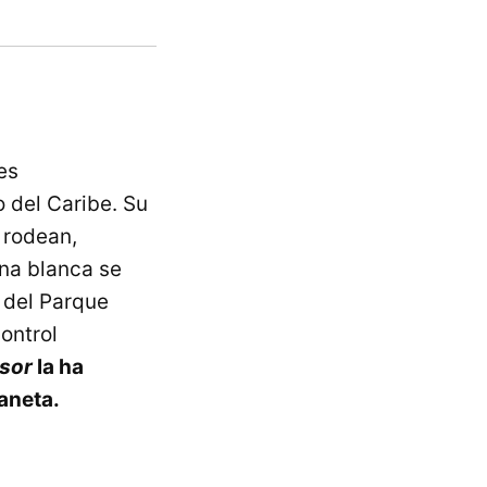
es
 del Caribe. Su
a rodean,
ena blanca se
e del Parque
ontrol
isor
la ha
laneta.