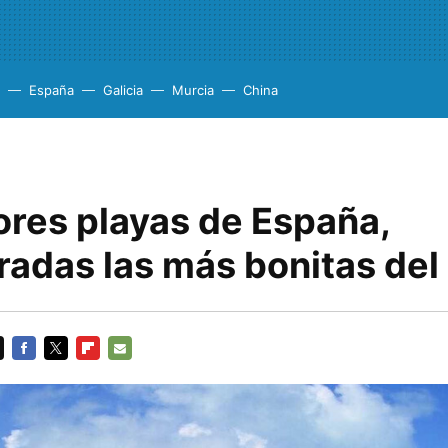
España
Galicia
Murcia
China
ores playas de España,
radas las más bonitas de
FACEBOOK
TWITTER
FLIPBOARD
E-
MAIL