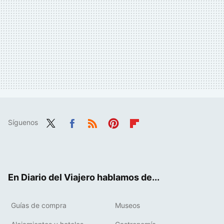
Síguenos
Twit
Fac
RSS
Pint
Flip
ter
ebo
eres
boa
ok
t
rd
En Diario del Viajero hablamos de...
Guías de compra
Museos