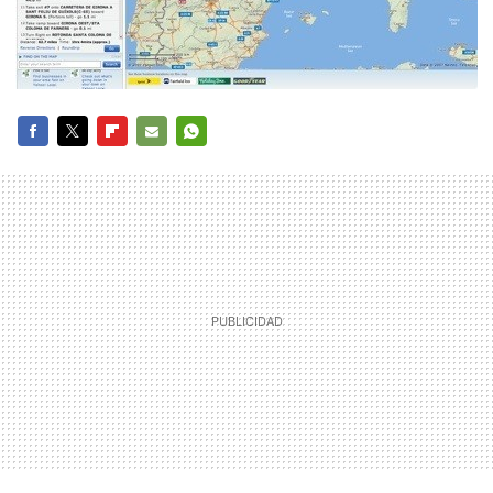
FACEBOOK
TWITTER
FLIPBOARD
E-
WHATSAPP
MAIL