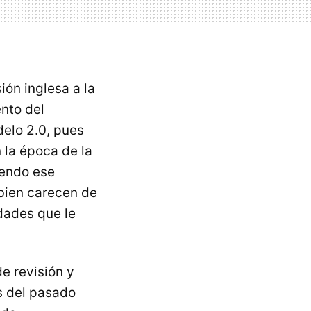
ión inglesa a la
ento del
delo 2.0, pues
 la época de la
iendo ese
bien carecen de
dades que le
de revisión y
s del pasado