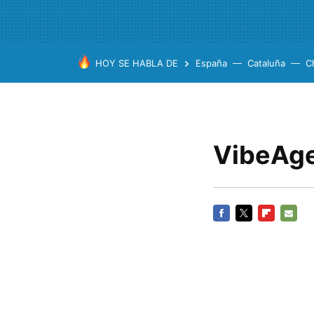
HOY SE HABLA DE
España
Cataluña
C
VibeAgen
FACEBOOK
TWITTER
FLIPBOARD
E-
MAIL