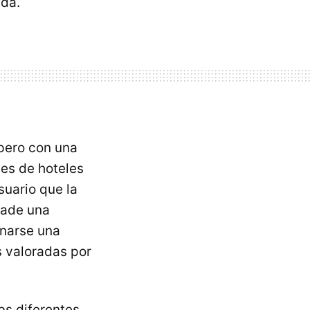
ada.
 pero con una
nes de hoteles
suario que la
ñade una
anarse una
 valoradas por
s diferentes,