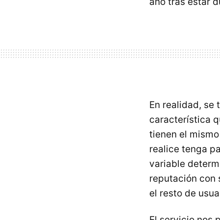
año tras estar 
En realidad, se 
característica q
tienen el mismo
realice tenga p
variable determ
reputación con 
el resto de usua
El servicio nos