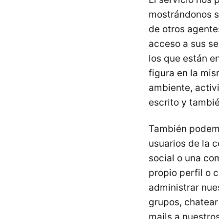
mostrándonos sus
de otros agentes
acceso a sus ser
los que están e
figura en la mi
ambiente, activ
escrito y tambi
También pode
usuarios de la 
social o una co
propio perfil o 
administrar nue
grupos, chatear 
mails a nuestro