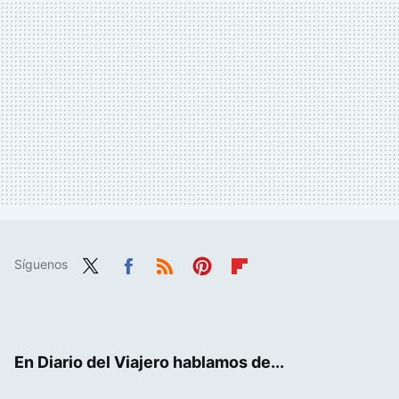
Síguenos
Twit
Fac
RSS
Pint
Flip
ter
ebo
eres
boa
ok
t
rd
En Diario del Viajero hablamos de...