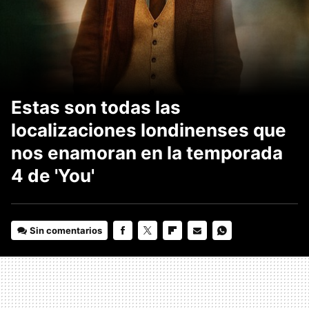
Estas son todas las
localizaciones londinenses que
nos enamoran en la temporada
4 de 'You'
Sin comentarios
FACEBOOK
TWITTER
FLIPBOARD
E-
WHATSAPP
MAIL