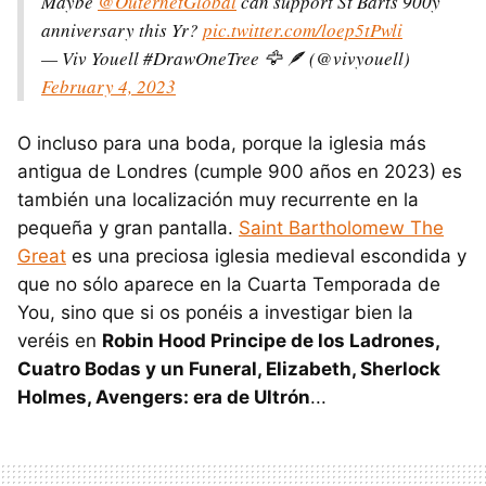
Maybe
@OuternetGlobal
can support St Barts 900y
anniversary this Yr?
pic.twitter.com/loep5tPwli
— Viv Youell #DrawOneTree 🦅 🪶 (@vivyouell)
February 4, 2023
O incluso para una boda, porque la iglesia más
antigua de Londres (cumple 900 años en 2023) es
también una localización muy recurrente en la
pequeña y gran pantalla.
Saint Bartholomew The
Great
es una preciosa iglesia medieval escondida y
que no sólo aparece en la Cuarta Temporada de
You, sino que si os ponéis a investigar bien la
veréis en
Robin Hood Principe de los Ladrones,
Cuatro Bodas y un Funeral, Elizabeth, Sherlock
Holmes, Avengers: era de Ultrón
...